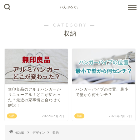
いえぶろぐ。
― CATEGORY ―
収納
無印良品のアルミハンガーが
ハンガーパイプの位置、最小
リニューアル！どこが変わっ
で壁から何センチ？
た？最近の家事情と合わせて
解説！
2022年3月2日
2021年9月17日
収納
収納
HOME
デザイン
収納