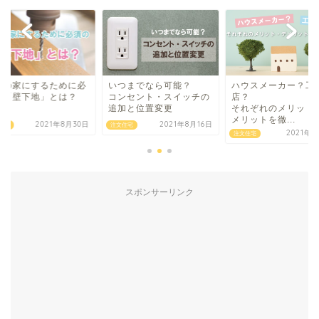
ために必
いつまでなら可能？
ハウスメーカー？工務
理想
とは？
コンセント・スイッチの
店？
須の
追加と位置変更
それぞれのメリット・デ
メリットを徹...
年8月30日
2021年8月16日
注文住宅
注文住
2021年8月9日
注文住宅
スポンサーリンク